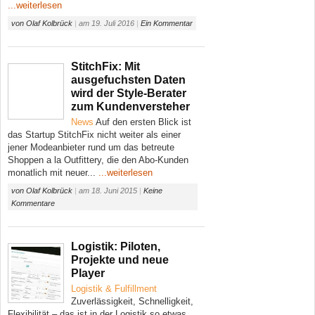
...weiterlesen
von
Olaf Kolbrück
|
am
19. Juli 2016
|
Ein Kommentar
StitchFix: Mit
ausgefuchsten Daten
wird der Style-Berater
zum Kundenversteher
News
Auf den ersten Blick ist
das Startup StitchFix nicht weiter als einer
jener Modeanbieter rund um das betreute
Shoppen a la Outfittery, die den Abo-Kunden
monatlich mit neuer...
...weiterlesen
von
Olaf Kolbrück
|
am
18. Juni 2015
|
Keine
Kommentare
Logistik: Piloten,
Projekte und neue
Player
Logistik & Fulfillment
Zuverlässigkeit, Schnelligkeit,
Flexibilität – das ist in der Logistik so etwas