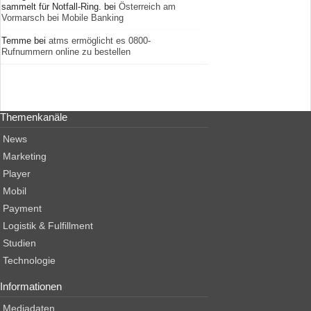
sammelt für Notfall-Ring.
bei
Österreich am
Vormarsch bei Mobile Banking
Temme
bei
atms ermöglicht es 0800-
Rufnummern online zu bestellen
Themenkanäle
News
Marketing
Player
Mobil
Payment
Logistik & Fulfillment
Studien
Technologie
Informationen
Mediadaten