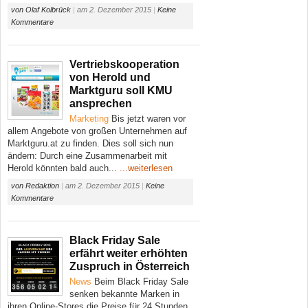
von
Olaf Kolbrück
|
am
2. Dezember 2015
|
Keine
Kommentare
Vertriebskooperation
von Herold und
Marktguru soll KMU
ansprechen
Marketing
Bis jetzt waren vor
allem Angebote von großen Unternehmen auf
Marktguru.at zu finden. Dies soll sich nun
ändern: Durch eine Zusammenarbeit mit
Herold könnten bald auch...
...weiterlesen
von
Redaktion
|
am
2. Dezember 2015
|
Keine
Kommentare
Black Friday Sale
erfährt weiter erhöhten
Zuspruch in Österreich
News
Beim Black Friday Sale
senken bekannte Marken in
ihren Online-Stores die Preise für 24 Stunden