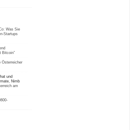
Co: Was Sie
en-Startups
end
 Bitcoin”
e Österreicher
hat und
rmate, Nimb
erreich am
0800-