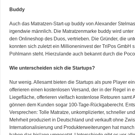
Buddy
Auch das Matratzen-Start-up buddy von Alexander Stelmas
irgendwie männlich. Die Matratzenmarke buddy wird unter
den Onlineshop des Duos, vertrieben. Die Gründer, die un
konnten sich zuletzt ein Millioneninvest der TriPos GmbH si
Pohlmann steht. Hierzulande auch bekannt durch die Poco
Wie unterscheiden sich die Startups?
Nur wenig. Allesamt bieten die Startups als pure Player ein
offerieren einen kostenlosen Versand, der in der Regel in
Liegefläche, offerieren vielfach kostenlose Retouren samt
gönnen dem Kunden sogar 100-Tage-Rückgaberecht. Entsp
Versprechen: Tolle Matratze, unkomplizierter, schneller und
Mehrheit produziert in Deutschland und verkauft ohne Zwi
Internationalisierung und Produkterweiterungen hat manch
haben das bislang umgesetzt. Unterschiede gibt es vor all