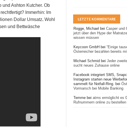
o und Ashton Kutcher. Ob
rechtfertigt? Immerhin: Im
LETZTE KOMMENTARE
llionen Dollar Umsatz
.
Wohl
ssen und Bettwäsche
Rogge, Michael
bei
Casper und 
jetzt über den Hype der Matratz
wissen müssen
Keycoon GmbH
bei
“Einige taus
Österreicher bezahlen bereits mit
Michael Schmid
bei
Jeder zweit
sucht neues Zuhause online
Facebook integriert SMS, Snapc
Instagram starten neue Werbefo
sammelt für Notfall-Ring.
bei
Öst
Vormarsch bei Mobile Banking
Temme
bei
atms ermöglicht es 
Rufnummern online zu bestellen