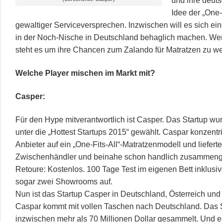
und ihre deut
Idee der „One-
gewaltiger Serviceversprechen. Inzwischen will es sich ei
in der Noch-Nische in Deutschland behaglich machen. Wer
steht es um ihre Chancen zum Zalando für Matratzen zu w
Welche Player mischen im Markt mit?
Casper:
Für den Hype mitverantwortlich ist Casper. Das Startup wur
unter die „Hottest Startups 2015“ gewählt. Caspar konzentrie
Anbieter auf ein „One-Fits-All“-Matratzenmodell und liefert
Zwischenhändler und beinahe schon handlich zusammenger
Retoure: Kostenlos. 100 Tage Test im eigenen Bett inklusi
sogar zwei Showrooms auf.
Nun ist das Startup Casper in Deutschland, Österreich und 
Caspar kommt mit vollen Taschen nach Deutschland. Das St
inzwischen mehr als 70 Millionen Dollar gesammelt. Und 