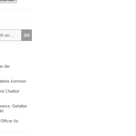
ei der
“
hatbots kommen
 mit Chatbot
mmerce: Gehälter
nkt
Officer für