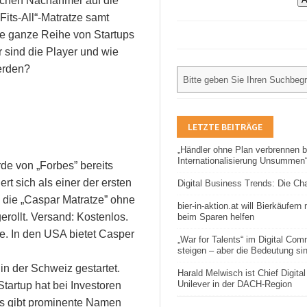
schen Nachahmer auf die
Fits-All“-Matratze samt
ne ganze Reihe von Startups
 sind die Player und wie
erden?
LETZTE BEITRÄGE
„Händler ohne Plan verbrennen b
Internationalisierung Unsummen
de von „Forbes” bereits
rt sich als einer der ersten
Digital Business Trends: Die C
e die „Caspar Matratze” ohne
bier-in-aktion.at will Bierkäufern
ollt. Versand: Kostenlos.
beim Sparen helfen
ve. In den USA bietet Casper
„War for Talents“ im Digital Co
steigen – aber die Bedeutung si
in der Schweiz gestartet.
Harald Melwisch ist Chief Digital 
Unilever in der DACH-Region
artup hat bei Investoren
es gibt prominente Namen