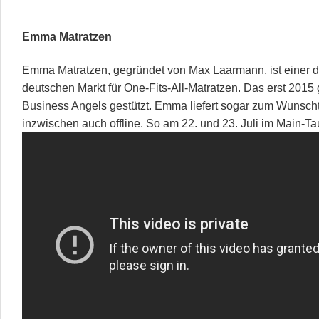
Emma Matratzen
Emma Matratzen, gegründet von Max Laarmann, ist einer d
deutschen Markt für One-Fits-All-Matratzen. Das erst 2015
Business Angels gestützt. Emma liefert sogar zum Wunscht
inzwischen auch offline. So am 22. und 23. Juli im Main-Ta