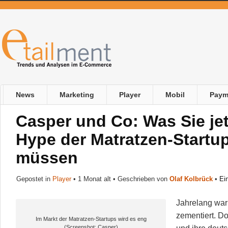
News
Marketing
Player
Mobil
Paym
Casper und Co: Was Sie jet
Hype der Matratzen-Startu
müssen
Gepostet in
Player
•
1 Monat alt
• Geschrieben von
Olaf Kolbrück
•
Ei
Jahrelang war
zementiert. D
Im Markt der Matratzen-Startups wird es eng
(Screenshot: Casper)