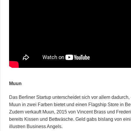
Muun
Das Berliner Startup unterscheidet sich vor allem dadurch,
Muun in zwei Farben bietet und einen Flagship Store in Be
Zudem verkauft Muun, 2015 von Vincent Brass und Frederic
bereits Kissen und Bettwäsche. Geld gabs bislang von ei
illustren Business Angels.