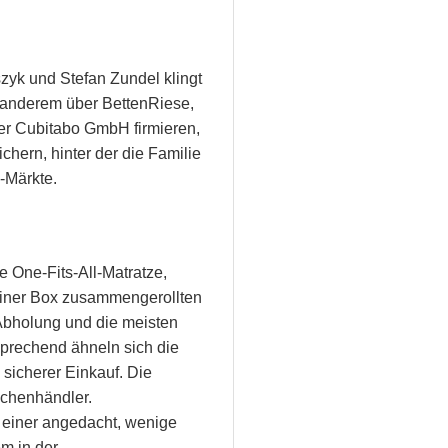
zyk und Stefan Zundel klingt
 anderem über BettenRiese,
ter Cubitabo GmbH firmieren,
chern, hinter der die Familie
-Märkte.
e One-Fits-All-Matratze,
 einer Box zusammengerollten
 Abholung und die meisten
rechend ähneln sich die
 sicherer Einkauf. Die
schenhändler.
 einer angedacht, wenige
em in der