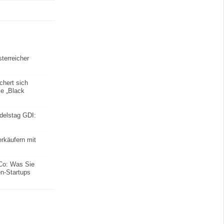
terreicher
chert sich
ke „Black
ndelstag GDI:
ierkäufern mit
Co: Was Sie
en-Startups