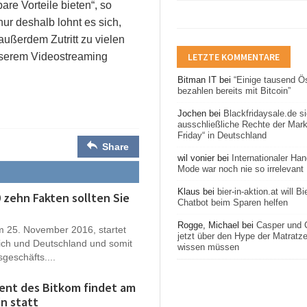
e Vorteile bieten“, so
ur deshalb lohnt es sich,
außerdem Zutritt zu vielen
nserem Videostreaming
LETZTE KOMMENTARE
Bitman IT
bei
“Einige tausend Ös
bezahlen bereits mit Bitcoin”
Jochen
bei
Blackfridaysale.de si
ausschließliche Rechte der Mar
Friday“ in Deutschland
Share
wil vonier
bei
Internationaler Ha
Mode war noch nie so irrelevant
Klaus
bei
bier-in-aktion.at will B
0 zehn Fakten sollten Sie
Chatbot beim Sparen helfen
Rogge, Michael
bei
Casper und 
m 25. November 2016, startet
jetzt über den Hype der Matratz
eich und Deutschland und somit
wissen müssen
geschäfts....
vent des Bitkom findet am
in statt