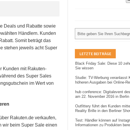
e Deals und Rabatte sowie
gewählten Händlern. Kunden
abatt. Somit beträgt das
e stehen jeweils acht Super
LETZTE BEITRÄGE
Black Friday Sale: Diese 10 zeh
Sie wissen
für Kunden mit Rakuten-
während des Super Sales
Studie: TV-Werbung veranlasst
höheren Ausgaben bei Online-R
ungsgutschein im Wert von
hub conference: Digitalevent des
am 22. November 2016 in Berlin 
eren
Outfittery führt den Kunden mitte
Reality Brille in den Berliner S
 über Rakuten.de verkaufen,
Test: Händler können auf Insta
n wir beim Super Sale einen
Informationen zu Produkten berei