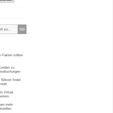
n Fakten sollten
 Kunden zu
eisebuchungen
 Bitkom findet
statt
ls Virtual
howroom
gram mehr
tstellen