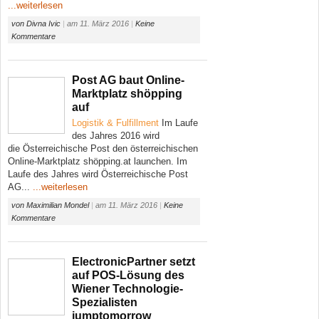
...weiterlesen
von
Divna Ivic
|
am
11. März 2016
|
Keine
Kommentare
Post AG baut Online-
Marktplatz shöpping
auf
Logistik & Fulfillment
Im Laufe
des Jahres 2016 wird
die Österreichische Post den österreichischen
Online-Marktplatz shöpping.at launchen. Im
Laufe des Jahres wird Österreichische Post
AG...
...weiterlesen
von
Maximilian Mondel
|
am
11. März 2016
|
Keine
Kommentare
ElectronicPartner setzt
auf POS-Lösung des
Wiener Technologie-
Spezialisten
jumptomorrow